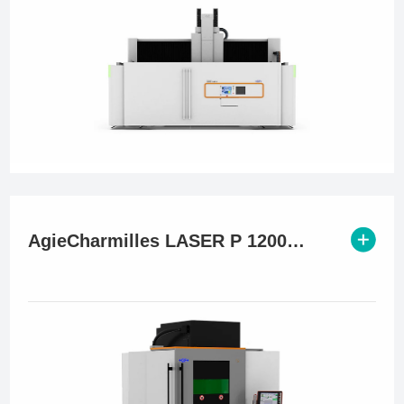
AgieCharmilles LASER P 1200 U Dedicated