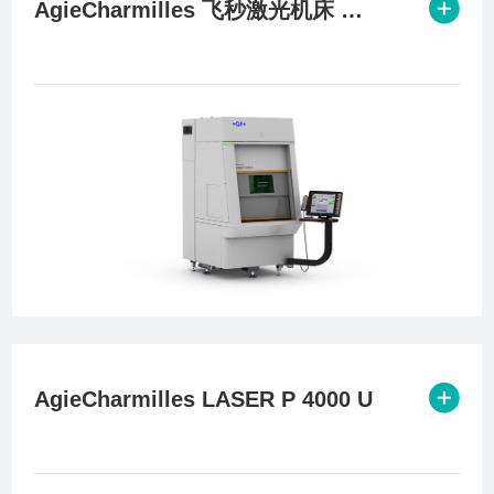
AgieCharmilles 飞秒激光机床 LASER P 400
AgieCharmilles LASER P 4000 U